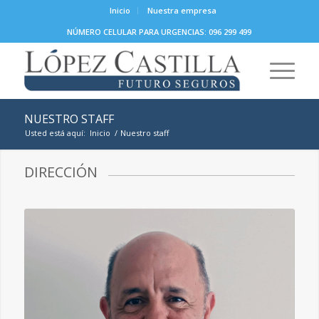
Inicio
Nuestra empresa
NÚMERO CELULAR PARA URGENCIAS: 096 299 499
NUESTRO STAFF
Usted está aquí:
Inicio
/
Nuestro staff
DIRECCIÓN